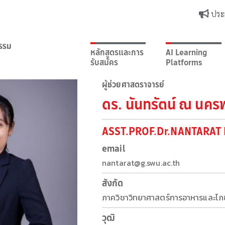
ประ
หลักสูตรและการ
AI Learning
รับสมัคร
Platforms
ผู้ช่วยศาสตราจารย์
ดร. นันทรัตน์ ณ นค
ASST.PROF.Dr.NANTARA
email
nantarat@g.swu.ac.th
สังกัด
ภาควิชาวิทยาศาสตร์การอาหารและโ
วุฒิ