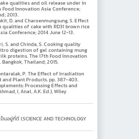
ake qualities and oil release under in
h Food Innovation Asia Conference;
d; 2013.
kit, D. and Charoenmungsung, S. Effect
qualities of cake with RD31 brown rice
Asia Conference; 2014 June 12-13.
i, S. and Chinda, S. Cooking quality
itro digestion of gel containing mung
ilk proteins. The 17th Food Innovation
. Bangkok, Thailand; 2015.
taralak, P. The Effect of Irradiation
 and Plant Products. pp. 387-403.
pplements: Processing Effects and
mad, I, Anal, A.K. Ed.), Wiley
มเป็นอยู่ที่ดี (SCIENCE AND TECHNOLOGY