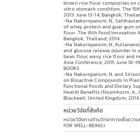
brown rice flour composites on c
vitro stomach condition. The 15t
2013 June 13-14. Bangkok, Thailan
-Na Nakornpanom, N., Satthaolan
of whey protein and guar gum on 
flour. The 16th Food Innovation 
Bangkok, Thailand; 2014.
-Na Nakornpanom, N., Kullanansir
and glucose release ออunder in v
bean flour, waxy rice flour and m
Asia Conference; 2015 June 18-19
BOOKS
-Na Nakornpanom, N. and Sirisoon
on Bioactive Compounds in Plant
Functional Foods and Dietary Su
Health Benefits (Noomhorm, A., Ah
Blackwell, United Kingdom; 2014.
หน่วยวิจัยที่สังกัด
หน่วยวิจัยทางด้านวิทยาการเพื่อควา
FOR WELL-BEING)