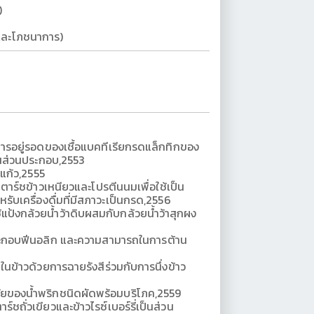
)
รและโภชนาการ)
รอยู่รอดของเชื้อแบคทีเรียกรดแล็กทิกของ
ป็นส่วนประกอบ,2553
แก้ว,2555
ร์ชข้าวเหนียวและโปรตีนนมเพื่อใช้เป็น
บเครื่องดื่มที่มีสภาวะเป็นกรด,2556
แป้งกล้วยน้ำว้าดิบผสมกับกล้วยน้ำว้าสุกผง
ะกอบฟีนอลิก และความสามารถในการต้าน
ข้าวด้วยการฉายรังสีร่วมกับการนึ่งข้าว
ของน้ำพริกชนิดผัดพร้อมบริโภค,2559
ร์ชถั่วเขียวและข้าวไรซ์เบอร์รี่เป็นส่วน