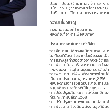
ป.เอก : ปร.ด. (วิทยาศาสตร์การอาหาร
ป.โท : วท.ม. (วิทยาศาสตร์การอาหาร)
ป.ตรี : วท.บ. (วิทยาศาสตร์การอาหา
ความเชี่ยวชาญ
ระบบคอลลอยด์,โภชนาการ
ผลิตภัณฑ์อาหารเพื่อสุขภาพ
ประสบการณ์ในการทำวิจัย
การศึกษาสมบัติทางเคมีกายภาพและกา
โยเกิร์ตที่มีสตาร์ชจากถั่วเขียวงอกเ
การสร้างมูลค่าของข้าวจากจังหวัดสระ
การพัฒนาโครงสร้างประกอบระหว่างสตา
แหล่งของคาร์โบไฮเดรตและโปรตีนสำหรั
การพัฒนากะหรี่พัฟเพื่อสุขภาพโดยใช้
เป็นส่วนประกอบในสูตรอาหาร,2556
ผลของการฉายรังสีต่อปริมาณสารปร
อนุมูลอิสระของข้าวที่มีสีหุงสุก,2557
การปรับปรุงปริมาณสารไฟโตเคมิคอลใน
ก่อนกะเทาะเปลือก,2558
การปรับปรุงคุณภาพและความปลอดภัย
การพัฒนาเครื่องดื่มพลังงานสูงที่มีสตา