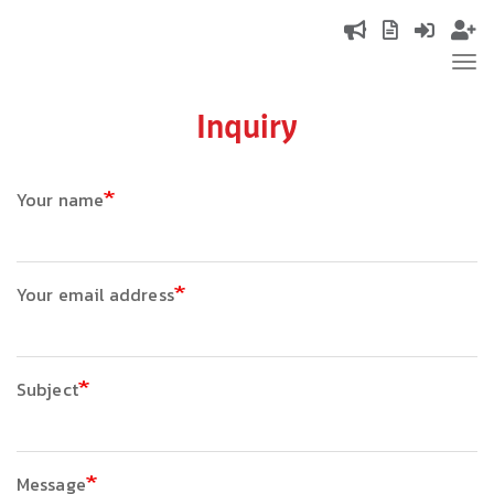
Skip
Top
to
Tog
main
navigation
nav
content
Inquiry
Your name
Your email address
Subject
Message