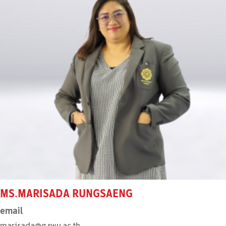
MS.MARISADA RUNGSAENG
email
marisada@g.swu.ac.th