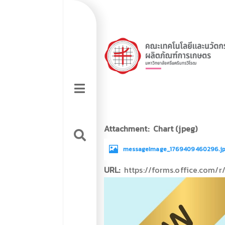
Skip
Top
to
main
navigation
Top
content
logo
Hamburger
Sidebar
menu
tools
Attachment
Chart (jpeg)
messageImage_1769409460296.j
URL
https://forms.office.com/