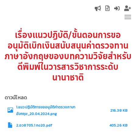
Skip
Top
to
Tog
main
navigation
nav
content
เรื่องแนวปฏิบัติ/ขั้นตอนการขอ
อนุมัติเบิกเงินสนับสนุนค่าตรวจทาน
ภาษาอังกฤษของบทความวิจัยสำหรับ
ตีพิมพ์ในวารสารวิชาการระดับ
นานาชาติ
ดาวน์โหลด
1.แนวปฏิบัติการขออนุมัติค่าตรวจภาษา
216.38 KB
อังกฤษ_20.04.2024.png
2.อว8705.1 กง20.pdf
405.26 KB