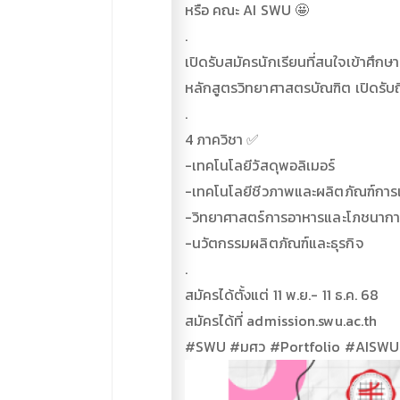
หรือ คณะ AI SWU 🤩
.
เปิดรับสมัครนักเรียนที่สนใจเข้าศึก
หลักสูตรวิทยาศาสตรบัณฑิต เปิดรับถึง 1
.
4 ภาควิชา ✅
-เทคโนโลยีวัสดุพอลิเมอร์
-เทคโนโลยีชีวภาพและผลิตภัณฑ์กา
-วิทยาศาสตร์การอาหารและโภชนาก
-นวัตกรรมผลิตภัณฑ์และธุรกิจ
.
สมัครได้ตั้งแต่ 11 พ.ย.- 11 ธ.ค. 68
สมัครได้ที่ admission.swu.ac.th
#SWU #มศว #Portfolio #AISWU #